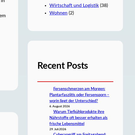
 in
Wirtschaft und Logistik
(38)
Wohnen
(2)
dem
Recent Posts
Fersenschmerzen am Morgen:
Plantarfasziitis oder Fersensporn –
worin liegt der Unterschied?
6. August 2026
Warum Tiefkühlprodukte ihre
Nährstoffe oft besser erhalten als
frische Lebensmittel
29. Juli 2026
Cyberangriff am Freitagabend: