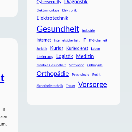
Diagnostik
Cybersecurity
Elektromontage
Elektronik
Elektrotechnik
Gesundheit
Industrie
Internet
IT
Internetsicherheit
IT-Sicherheit
Kurier
Kurierdienst
Juristik
Leben
Logistik
Medizin
Lieferung
Mentale Gesundheit
Motivation
Orthopäde
Orthopädie
Psychologie
Recht
t
Vorsorge
Sicherheitstechnik
Trauer
 in
tzen
sum,