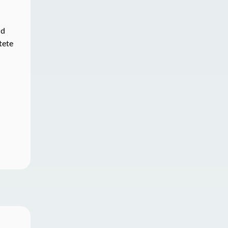
nd
tete