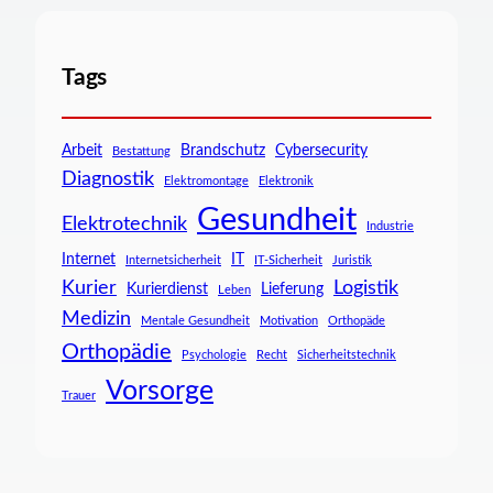
Tags
Arbeit
Brandschutz
Cybersecurity
Bestattung
Diagnostik
Elektromontage
Elektronik
Gesundheit
Elektrotechnik
Industrie
Internet
IT
Internetsicherheit
IT-Sicherheit
Juristik
Kurier
Logistik
Kurierdienst
Lieferung
Leben
Medizin
Mentale Gesundheit
Motivation
Orthopäde
Orthopädie
Psychologie
Recht
Sicherheitstechnik
Vorsorge
Trauer