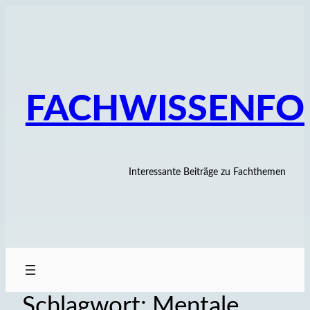
Zum
Inhalt
springen
FACHWISSENF
Interessante Beiträge zu Fachthemen
Schlagwort:
Mentale