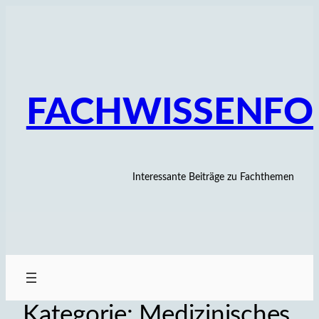
Zum
Inhalt
springen
FACHWISSENF
Interessante Beiträge zu Fachthemen
Kategorie:
Medizinisches