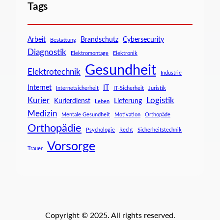
Tags
Arbeit
Brandschutz
Cybersecurity
Bestattung
Diagnostik
Elektromontage
Elektronik
Gesundheit
Elektrotechnik
Industrie
Internet
IT
Internetsicherheit
IT-Sicherheit
Juristik
Kurier
Logistik
Kurierdienst
Lieferung
Leben
Medizin
Mentale Gesundheit
Motivation
Orthopäde
Orthopädie
Psychologie
Recht
Sicherheitstechnik
Vorsorge
Trauer
Copyright © 2025. All rights reserved.