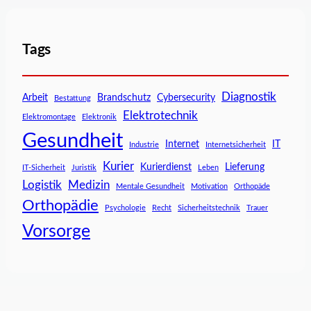
Tags
Diagnostik
Arbeit
Brandschutz
Cybersecurity
Bestattung
Elektrotechnik
Elektromontage
Elektronik
Gesundheit
Internet
IT
Industrie
Internetsicherheit
Kurier
Kurierdienst
Lieferung
IT-Sicherheit
Juristik
Leben
Logistik
Medizin
Mentale Gesundheit
Motivation
Orthopäde
Orthopädie
Psychologie
Recht
Sicherheitstechnik
Trauer
Vorsorge