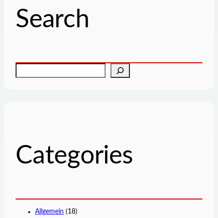
Search
S
u
c
h
e
n
Categories
Allgemein
(18)