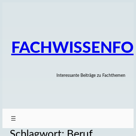
Zum
Inhalt
springen
FACHWISSENF
Interessante Beiträge zu Fachthemen
Schlagwort:
Beruf