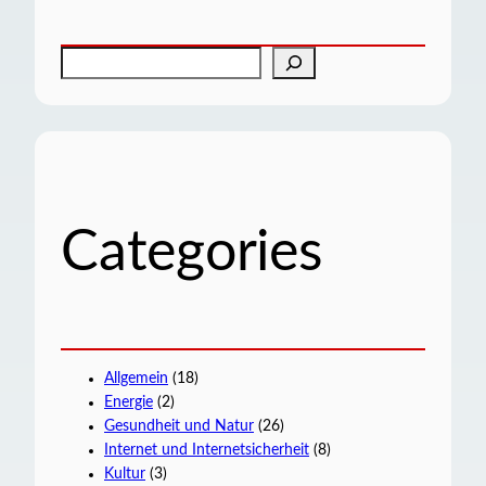
S
u
c
h
e
n
Categories
Allgemein
(18)
Energie
(2)
Gesundheit und Natur
(26)
Internet und Internetsicherheit
(8)
Kultur
(3)