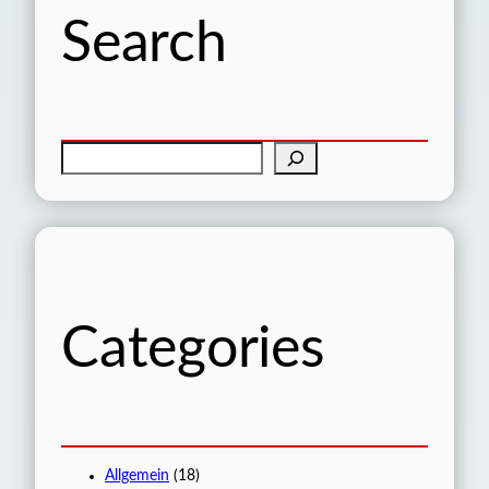
Search
S
u
c
h
e
n
Categories
Allgemein
(18)