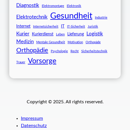
Diagnostik
Elektromontage
Elektronik
Gesundheit
Elektrotechnik
Industrie
Internet
IT
Internetsicherheit
IT-Sicherheit
Juristik
Kurier
Logistik
Kurierdienst
Lieferung
Leben
Medizin
Mentale Gesundheit
Motivation
Orthopäde
Orthopädie
Psychologie
Recht
Sicherheitstechnik
Vorsorge
Trauer
Copyright © 2025. All rights reserved.
Impressum
Datenschutz