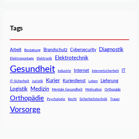
Tags
Diagnostik
Arbeit
Brandschutz
Cybersecurity
Bestattung
Elektrotechnik
Elektromontage
Elektronik
Gesundheit
Internet
IT
Industrie
Internetsicherheit
Kurier
Kurierdienst
Lieferung
IT-Sicherheit
Juristik
Leben
Logistik
Medizin
Mentale Gesundheit
Motivation
Orthopäde
Orthopädie
Psychologie
Recht
Sicherheitstechnik
Trauer
Vorsorge