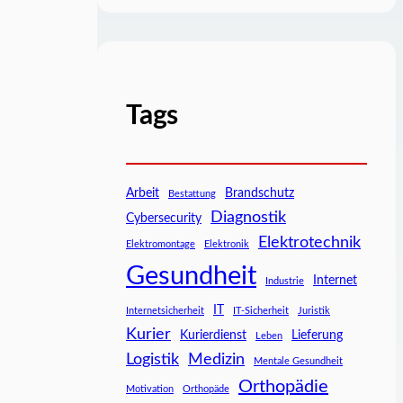
Tags
Arbeit
Brandschutz
Bestattung
Diagnostik
Cybersecurity
Elektrotechnik
Elektromontage
Elektronik
Gesundheit
Internet
Industrie
IT
Internetsicherheit
IT-Sicherheit
Juristik
Kurier
Kurierdienst
Lieferung
Leben
Logistik
Medizin
Mentale Gesundheit
Orthopädie
Motivation
Orthopäde